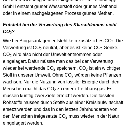
GmbH entsteht grüner Wasserstoff oder grünes Methanol,
oder in einem nachgelagerten Prozess grünes Methan.
Entsteht bei der Verwertung des Klärschlamms nicht
CO
?
2
Wie bei Biogasanlagen entsteht kein zusätzliches CO
. Die
2
Verwertung ist CO
-neutral, aber es ist keine CO
-Senke.
2
2
CO
wird also nicht der Umwelt entnommen oder
2
eingelagert. Dafür müsste man das bei der Verwertung
wieder frei werdende CO
speichern. CO
ist ein wichtiger
2
2
Stoff in unserer Umwelt. Ohne CO
würden keine Pflanzen
2
wachsen. Nur die Nutzung von fossiler Energie durch den
Menschen macht das CO
zu einem Treibhausgas. Es
2
müssen künftig zwei Ziele erreicht werden. Die fossilen
Rohstoffe müssen durch Stoffe aus einer Kreislaufwirtschaft
ersetzt werden und das in den letzten Jahrhunderten von
den Menschen freigesetzte CO
muss wieder in der Natur
2
eingelagert werden.